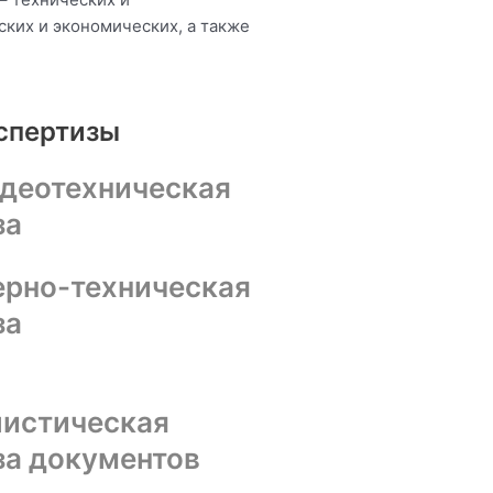
ких и экономических, а также
спертизы
идеотехническая
за
рно-техническая
за
истическая
за документов