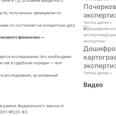
пени и т.д. условиям кредитного
Почерков
дств, полученных заемщиком по
эксперти
Читать далее »
нами по состоянию на конкретную дату
ависимого финансово —
Дешифро
картогра
одится исследование (это необходимо
ак как в судебном порядке — вся
эксперти
Читать далее »
а исследования, за указанный
Видео
в рамках Федерального закона от
.2011 №223-ФЗ.