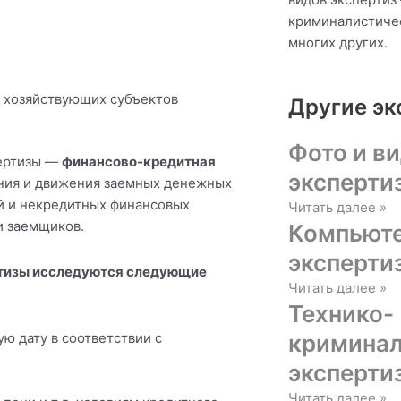
криминалистичес
многих других.
 хозяйствующих субъектов
Другие эк
Фото и в
пертизы —
финансово-кредитная
эксперти
ания и движения заемных денежных
й и некредитных финансовых
Читать далее »
и заемщиков.
Компьюте
эксперти
ртизы исследуются следующие
Читать далее »
Технико-
ю дату в соответствии с
криминал
эксперти
Читать далее »