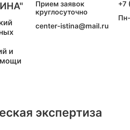
Прием заявок
+7 
ИНА"
круглосуточно
Пн-
кий
center-istina@mail.ru
бных
ий и
омощи
еская экспертиза