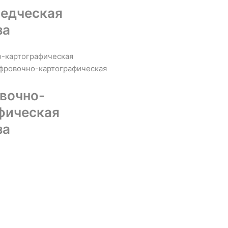
едческая
за
вочно-
фическая
за