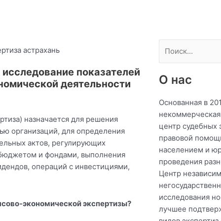
Поиск
 исследование показателей
О нас
номической деятельности
Основанная в 20
некоммерческая
ртиза) назначается для решения
центр судебных 
тью организаций, для определения
правовой помощ
ельных актов, регулирующих
населением и ю
 бюджетом и фондами, выполнения
проведения разн
идендов, операций с инвестициями,
Центр независим
негосударственн
исследования но
ансово-экономической экспертизы?
лучшее подтвер
видов экспертиз 